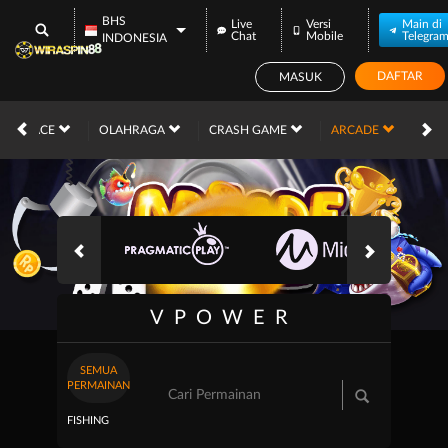
BHS
Live
Versi
Main di
Chat
Mobile
Telegra
INDONESIA
DAFTAR
MASUK
RACE
OLAHRAGA
CRASH GAME
ARCADE
PO
VPOWER
SEMUA
PERMAINAN
FISHING