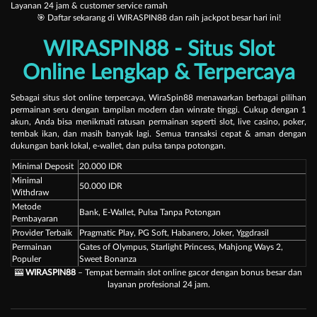
Layanan 24 jam & customer service ramah
🎯 Daftar sekarang di
WIRASPIN88
dan raih jackpot besar hari ini!
WIRASPIN88 - Situs Slot
Online Lengkap & Terpercaya
Sebagai situs slot online terpercaya,
WiraSpin88
menawarkan berbagai pilihan
permainan seru dengan tampilan modern dan winrate tinggi. Cukup dengan 1
akun, Anda bisa menikmati ratusan permainan seperti slot, live casino, poker,
tembak ikan, dan masih banyak lagi. Semua transaksi cepat & aman dengan
dukungan bank lokal, e-wallet, dan pulsa tanpa potongan.
Minimal Deposit
20.000 IDR
Minimal
50.000 IDR
Withdraw
Metode
Bank, E-Wallet, Pulsa Tanpa Potongan
Pembayaran
Provider Terbaik
Pragmatic Play, PG Soft, Habanero, Joker, Yggdrasil
Permainan
Gates of Olympus, Starlight Princess, Mahjong Ways 2,
Populer
Sweet Bonanza
🎰
WIRASPIN88
– Tempat bermain slot online gacor dengan bonus besar dan
layanan profesional 24 jam.