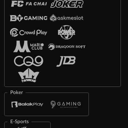
Poker
E-Sports