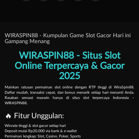
WIRASPIN88 - Kumpulan Game Slot Gacor Hari ini
Gampang Menang
WIRASPIN88 - Situs Slot
Online Terpercaya & Gacor
2025
Mainkan ratusan permainan slot online dengan RTP tinggi di
WiraSpin88
.
Daftar mudah, transaksi cepat, dan bonus menarik setiap hari menanti Anda.
Rasakan sensasi maxwin hanya di situs slot terpercaya Indonesia –
WIRASPIN88.
🔥 Fitur Unggulan:
Winrate tinggi & slot gacor setiap hari
Deposit mulai Rp20.000 via bank & e-wallet
Permainan lengkap: Slot, Casino, Poker, Sports