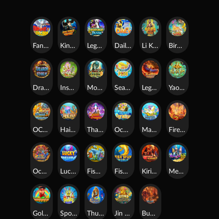
Fantasy Unicorn
King Kong’s Rampage
Legendary Panda
Daily Fishing
Li Kui Pi Yu
Bird Hunter
Dragon Storm
Insect Paradise
Monster Awaken plus
Sea Food Paradise II Plus
Legend of the phoenix
YaoQianShu
OCEAN MONSTER 2
HaiDiLao
Thanos Avengers
Ocean Paradise
Master Of The Deep
Fire Phoenix
Ocean King 3
Lucky Fishing
Fishman Wharf
Fish Music World
Kirin Storm
Mermaids-6s
Golden Legend Plus
Spongebob
Thunder Dragon
Jin Chan Bu Yu
Buffalo thunder