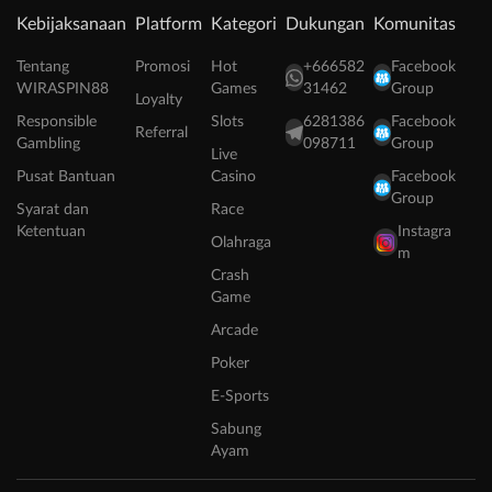
Kebijaksanaan
Platform
Kategori
Dukungan
Komunitas
Tentang
Promosi
Hot
+666582
Facebook
WIRASPIN88
Games
31462
Group
Loyalty
Responsible
Slots
6281386
Facebook
Referral
Gambling
098711
Group
Live
Pusat Bantuan
Casino
Facebook
Group
Syarat dan
Race
Ketentuan
Instagra
Olahraga
m
Crash
Game
Arcade
Poker
E-Sports
Sabung
Ayam