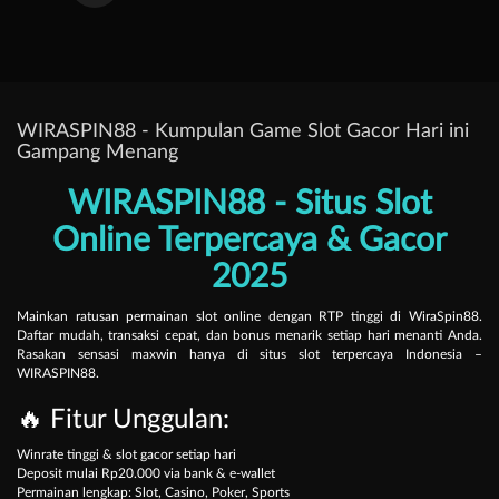
WIRASPIN88 - Kumpulan Game Slot Gacor Hari ini
Gampang Menang
WIRASPIN88 - Situs Slot
Online Terpercaya & Gacor
2025
Mainkan ratusan permainan slot online dengan RTP tinggi di
WiraSpin88
.
Daftar mudah, transaksi cepat, dan bonus menarik setiap hari menanti Anda.
Rasakan sensasi maxwin hanya di situs slot terpercaya Indonesia –
WIRASPIN88.
🔥 Fitur Unggulan:
Winrate tinggi & slot gacor setiap hari
Deposit mulai Rp20.000 via bank & e-wallet
Permainan lengkap: Slot, Casino, Poker, Sports