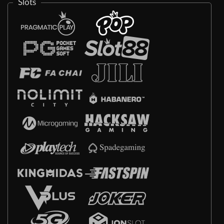
Slots