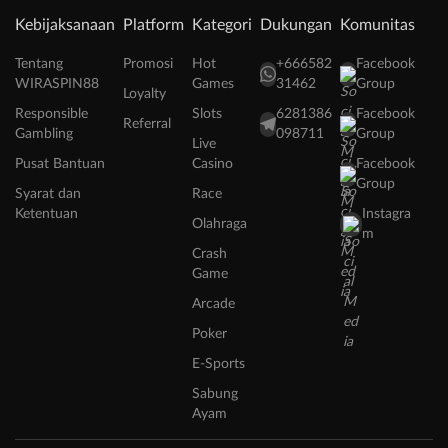
Kebijaksanaan
Platform
Kategori
Dukungan
Komunitas
Tentang
Promosi
Hot
+666582
Facebook
WIRASPIN88
Games
31462
Group
Loyalty
Responsible
Slots
6281386
Facebook
Referral
Gambling
098711
Group
Live
Pusat Bantuan
Casino
Facebook
Group
Syarat dan
Race
Ketentuan
Instagra
Olahraga
m
Crash
Game
Arcade
Poker
E-Sports
Sabung
Ayam