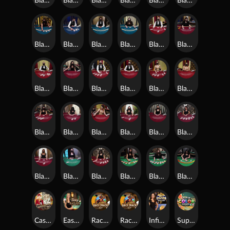
Blackjack_J
Blackjack_Party
Blackjack_Platinum_VIP
Blackjack_Silver_1
Blackjack_Silver_2
Blackjack_Silver_3
Blackjack_Silver_4
Blackjack_Silver_5
Blackjack_Silver_6
Blackjack_Silver_7
Blackjack_VIP_A
Blackjack_VIP_Alpha
Blackjack_VIP_B
Blackjack_VIP_Beta
Blackjack_VIP_C
Blackjack_VIP_D
Blackjack_VIP_E
Blackjack_VIP_G
Blackjack_VIP_Gamma
Blackjack_VIP_H
Blackjack_VIP_I
Blackjack_VIP_L
Blackjack_VIP_M
Blackjack_VIP_N
Blackjack_VIP_Q
Blackjack_VIP_x
Blackjack_VIP_Z
Blackjack_White_A
Blackjack_White_B
Blackjack_White_C
Cash or Crash
Easy Blackjack
Race Track
Race Track First Person
Infinite Bet Stacker Blackjack
Super Color Game