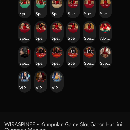
Speed_Baccarat_H
Speed_Baccarat_I
Speed_Baccarat_J
Speed_Baccarat_k
Speed_Baccarat_L
Speed_Baccarat_N
Speed_Baccarat_O
Speed_Baccarat_P
Speed_Baccarat_Q
Speed_Baccarat_R
Speed_Baccarat_S
Always 9 Baccarat
Speed_Roulette
Speed_VIP_Blackjack_A
Speed_VIP_Blackjack_B
Speed_VIP_Blackjack_C
Speed_VIP_Blackjack_D
Super_Sic_Bo
VIP Always 6 Blackjack 2
VIP_Roulette
VIP Always 6 Blackjack 3
WIRASPIN88 - Kumpulan Game Slot Gacor Hari ini