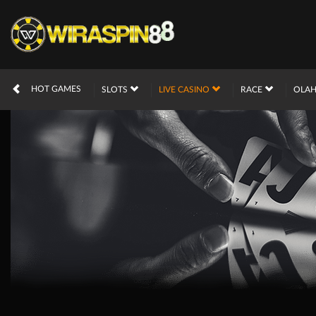
HOT GAMES
SLOTS
LIVE CASINO
RACE
OLA