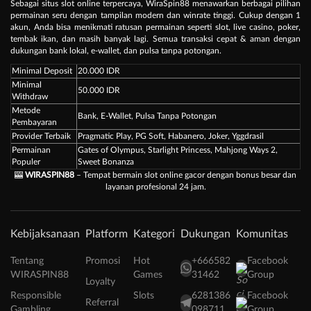
Sebagai situs slot online terpercaya,
WiraSpin88
menawarkan berbagai pilihan
permainan seru dengan tampilan modern dan winrate tinggi. Cukup dengan 1
akun, Anda bisa menikmati ratusan permainan seperti slot, live casino, poker,
tembak ikan, dan masih banyak lagi. Semua transaksi cepat & aman dengan
dukungan bank lokal, e-wallet, dan pulsa tanpa potongan.
Minimal Deposit
20.000 IDR
Minimal
50.000 IDR
Withdraw
Metode
Bank, E-Wallet, Pulsa Tanpa Potongan
Pembayaran
Provider Terbaik
Pragmatic Play, PG Soft, Habanero, Joker, Yggdrasil
Permainan
Gates of Olympus, Starlight Princess, Mahjong Ways 2,
Populer
Sweet Bonanza
🎰
WIRASPIN88
– Tempat bermain slot online gacor dengan bonus besar dan
layanan profesional 24 jam.
Kebijaksanaan
Platform
Kategori
Dukungan
Komunitas
Tentang
Promosi
Hot
+666582
Facebook
WIRASPIN88
Games
31462
Group
Loyalty
Responsible
Slots
6281386
Facebook
Referral
Gambling
098711
Group