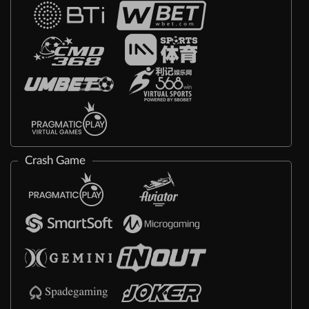
Crash Game