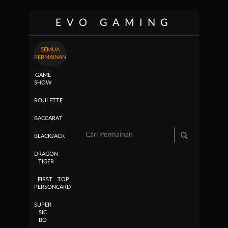
EVO GAMING
SEMUA
PERMAINAN
GAME
SHOW
ROULETTE
BACCARAT
BLACKJACK
DRAGON
TIGER
FIRST
TOP
PERSON
CARD
SUPER
SIC
BO