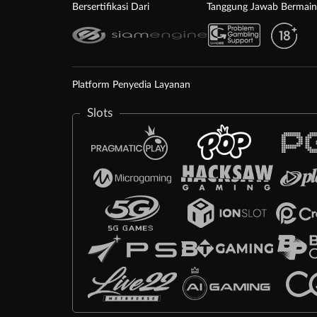
Bersertifikasi Dari
Tanggung Jawab Bermain
Platform Penyedia Layanan
Slots