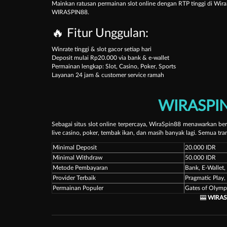
Mainkan ratusan permainan slot online dengan RTP tinggi di
Wira
WIRASPIN88.
🔥 Fitur Unggulan:
Winrate tinggi & slot gacor setiap hari
Deposit mulai Rp20.000 via bank & e-wallet
Permainan lengkap: Slot, Casino, Poker, Sports
Layanan 24 jam & customer service ramah
WIRASPIN8
Sebagai situs slot online terpercaya,
WiraSpin88
menawarkan berba
live casino, poker, tembak ikan, dan masih banyak lagi. Semua tr
Minimal Deposit
20.000 IDR
Minimal Withdraw
50.000 IDR
Metode Pembayaran
Bank, E-Wallet
Provider Terbaik
Pragmatic Play,
Permainan Populer
Gates of Olymp
🎰
WIRAS