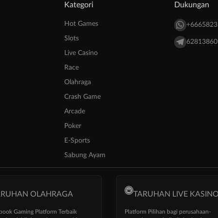
Kategori
Dukungan
Hot Games
+6665823
Slots
62813860
Live Casino
Race
Olahraga
Crash Game
Arcade
Poker
E-Sports
Sabung Ayam
ARUHAN OLAHRAGA
TARUHAN LIVE KASIN
book Gaming Platform Terbaik
Platform Pilihan bagi perusahaan-