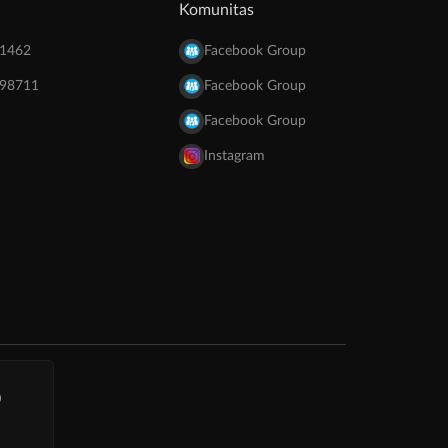
Komunitas
1462
Facebook Group
98711
Facebook Group
Facebook Group
Instagram
O