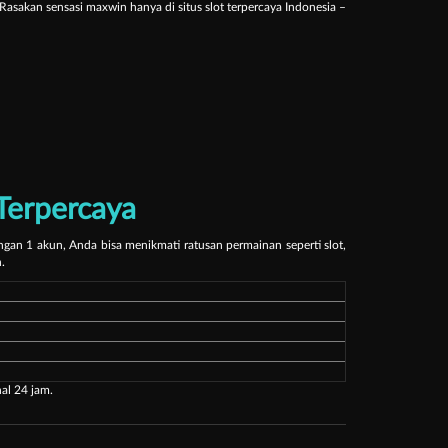
Rasakan sensasi maxwin hanya di situs slot terpercaya Indonesia –
Terpercaya
an 1 akun, Anda bisa menikmati ratusan permainan seperti slot,
.
al 24 jam.