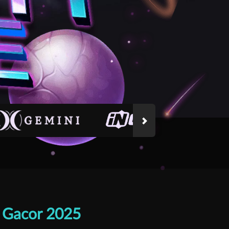
& Gacor 2025