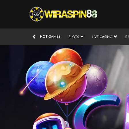
HOT GAMES
SLOTS
LIVE CASINO
R