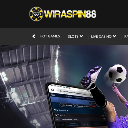
HOT GAMES
SLOTS
LIVE CASINO
R