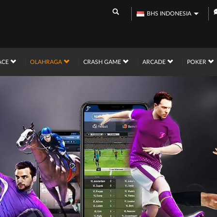
BHS INDONESIA
ACE
OLAHRAGA
CRASH GAME
ARCADE
POKER