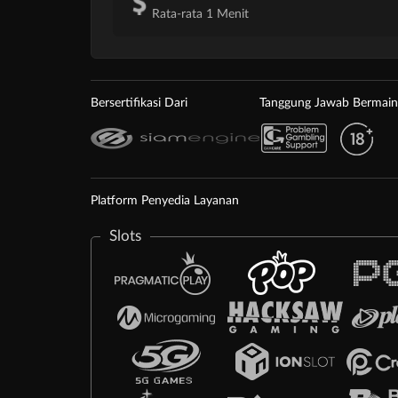
Rata-rata 1 Menit
Bersertifikasi Dari
Tanggung Jawab Bermain
Platform Penyedia Layanan
Slots