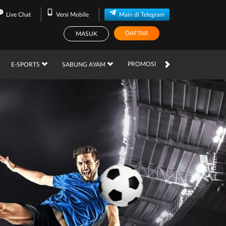
Live Chat
Versi Mobile
Main di Telegram
DAFTAR
MASUK
PROMOSI
E-SPORTS
SABUNG AYAM