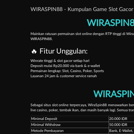
WIRASPIN88 - Kumpulan Game Slot Gacor
WIRASPIN88 
Mainkan ratusan permainan slot online dengan RTP tinggi di
Wira
WIRASPIN88.
🔥 Fitur Unggulan:
Winrate tinggi & slot gacor setiap hari
Deposit mulai Rp20.000 via bank & e-wallet
Permainan lengkap: Slot, Casino, Poker, Sports
Layanan 24 jam & customer service ramah
WIRASPIN8
Sebagai situs slot online terpercaya,
WiraSpin88
menawarkan berba
live casino, poker, tembak ikan, dan masih banyak lagi. Semua tr
Minimal Deposit
20.000 IDR
Minimal Withdraw
50.000 IDR
Metode Pembayaran
Bank, E-Wallet