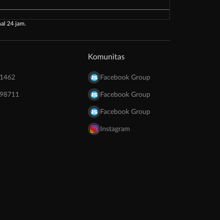
al 24 jam.
Komunitas
1462
Facebook Group
98711
Facebook Group
Facebook Group
Instagram