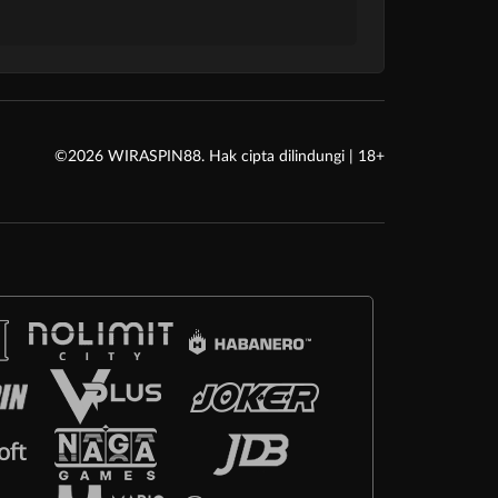
©2026 WIRASPIN88. Hak cipta dilindungi | 18+